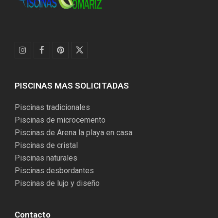
I
F
P
T
n
a
i
w
s
c
n
i
t
e
t
t
PISCINAS MAS SOLICITADAS
a
b
e
t
g
o
r
e
r
o
e
r
Piscinas tradicionales
a
k
s
(
m
t
d
Piscinas de microcemento
e
Piscinas de Arena la playa en casa
p
r
Piscinas de cristal
e
Piscinas naturales
c
a
Piscinas desbordantes
t
Piscinas de lujo y diseño
e
d
)
Contacto