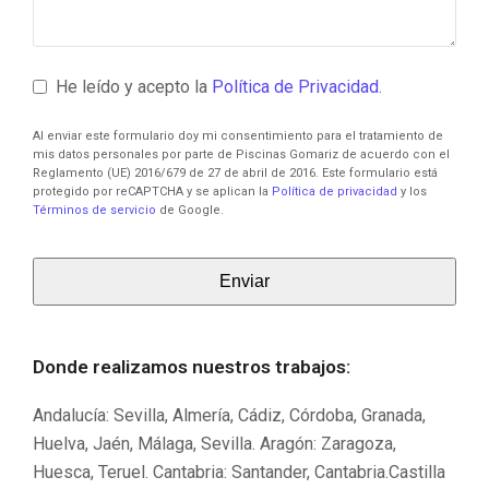
He leído y acepto la
Política de Privacidad
.
Al enviar este formulario doy mi consentimiento para el tratamiento de
mis datos personales por parte de Piscinas Gomariz de acuerdo con el
Reglamento (UE) 2016/679 de 27 de abril de 2016. Este formulario está
protegido por reCAPTCHA y se aplican la
Política de privacidad
y los
Términos de servicio
de Google.
Enviar
This
field
Donde realizamos nuestros trabajos:
should
Andalucía: Sevilla, Almería, Cádiz, Córdoba, Granada,
be
Huelva, Jaén, Málaga, Sevilla. Aragón: Zaragoza,
left
Huesca, Teruel. Cantabria: Santander, Cantabria.Castilla
blank